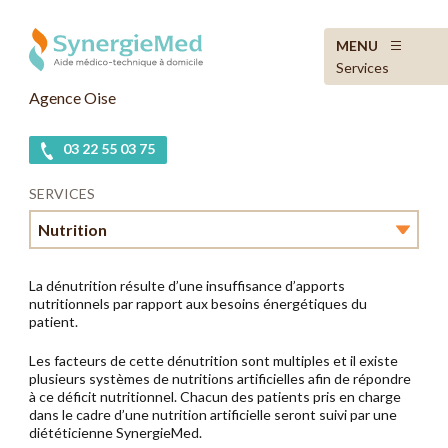
MENU
Services
Agence Oise
03 22 55 03 75
SERVICES
Nutrition
Perfusion
La dénutrition résulte d’une insuffisance d’apports
nutritionnels par rapport aux besoins énergétiques du
Nutrition
patient.
Les facteurs de cette dénutrition sont multiples et il existe
Insulinothérapie
plusieurs systèmes de nutritions artificielles afin de répondre
à ce déficit nutritionnel. Chacun des patients pris en charge
Douleur
dans le cadre d’une nutrition artificielle seront suivi par une
diététicienne SynergieMed.