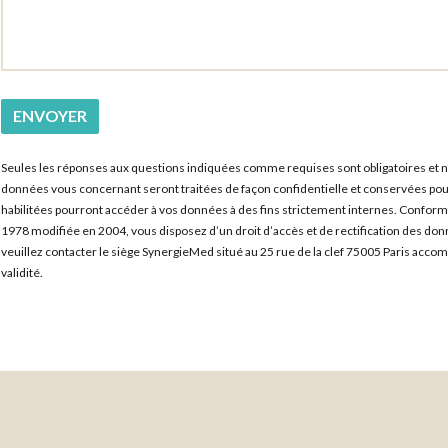
Seules les réponses aux questions indiquées comme requises sont obligatoires et n
données vous concernant seront traitées de façon confidentielle et conservées po
habilitées pourront accéder à vos données à des fins strictement internes. Conforméme
1978 modifiée en 2004, vous disposez d’un droit d’accès et de rectification des do
veuillez contacter le siège SynergieMed situé au 25 rue de la clef 75005 Paris accom
validité.