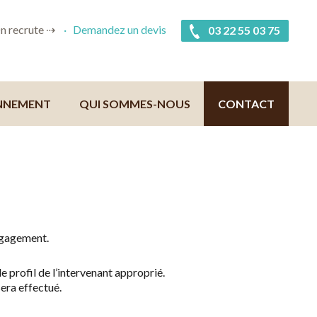
n recrute ⇢
Demandez un devis
03 22 55 03 75
NNEMENT
QUI SOMMES-NOUS
CONTACT
ngagement.
e profil de l’intervenant approprié.
sera effectué.