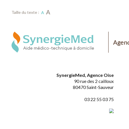
A
Taille du texte :
A
Agenc
SynergieMed, Agence Oise
90 rue des 2 cailloux
80470
Saint-Sauveur
03 22 55 03 75